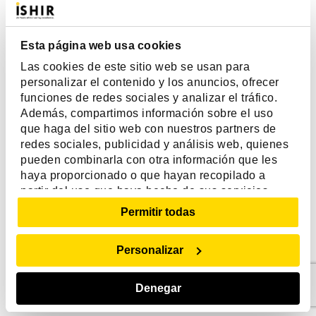
les haya proporcionado o que hayan recopilado a
partir del uso que haya hecho de sus servicios.
Las cookies son pequeños archivos de texto que las
Esta página web usa cookies
páginas web pueden utilizar para hacer más
Las cookies de este sitio web se usan para
eficiente la experiencia del usuario.
personalizar el contenido y los anuncios, ofrecer
funciones de redes sociales y analizar el tráfico.
La ley afirma que podemos almacenar cookies en su
Además, compartimos información sobre el uso
que haga del sitio web con nuestros partners de
dispositivo si son estrictamente necesarias para el
redes sociales, publicidad y análisis web, quienes
funcionamiento de esta página. Para todos los demás
pueden combinarla con otra información que les
tipos de cookies necesitamos su permiso.
haya proporcionado o que hayan recopilado a
partir del uso que haya hecho de sus servicios.
Esta página utiliza tipos diferentes de cookies.
Permitir todas
Algunas cookies son colocadas por servicios de
Mostrar detalles
terceros que aparecen en nuestras páginas.
Personalizar
En cualquier momento puede cambiar o retirar su
consentimiento desde la Declaración de cookies en
Denegar
nuestro sitio web.